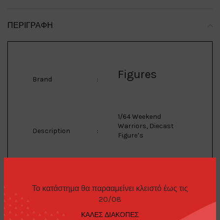
ΠΕΡΙΓΡΑΦΉ
Figures
Brand
:
1/64 Weekend
Warriors, Diecast
Description
:
Figure’s
American
Το κατάστημα θα παρααμείνει κλειστό έως τις
Manufacturer
:
Diorama
20/08
ΚΑΛΕΣ ΔΙΑΚΟΠΕΣ