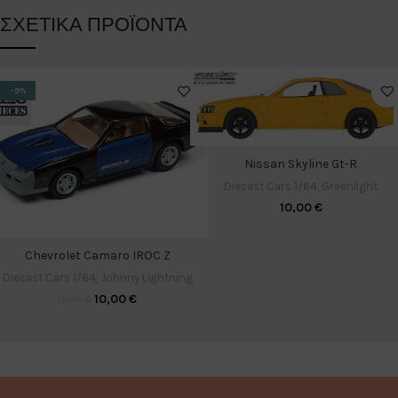
ΣΧΕΤΙΚΆ ΠΡΟΪΌΝΤΑ
-9%
Nissan Skyline Gt-R
Diecast Cars 1/64
,
Greenlight
10,00
€
Chevrolet Camaro IROC Z
Diecast Cars 1/64
,
Johnny Lightning
10,00
€
11,00
€