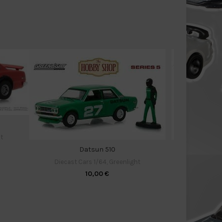
t
Datsun 510
Fo
Diecast Cars 1/64
,
Greenlight
Diecast 
10,00
€