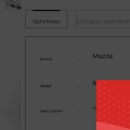
ΠΕΡΙΓΡΑΦΉ
ΕΠΙΠΛΈΟΝ ΠΛΗΡΟΦΟΡ
Mazda
Brand
:
RX7
Model
:
1/64 Mazda RX7 RE-
Description
: