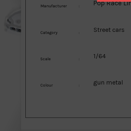
Pop Race Li
Manufacturer
:
Street cars
Category
:
1/64
Scale
:
gun metal
Colour
: