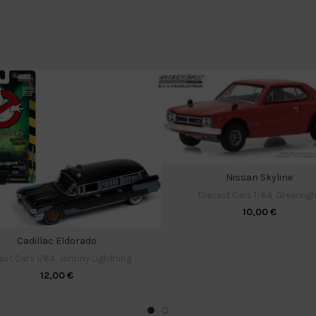
Nissan Skyline
Diecast Cars 1/64
,
Greenligh
10,00
€
Cadillac Eldorado
ast Cars 1/64
,
Johnny Lightning
12,00
€