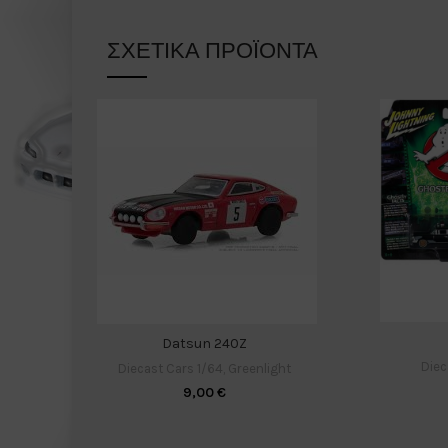
ΣΧΕΤΙΚΆ ΠΡΟΪΌΝΤΑ
Datsun 240Z
Diec
Diecast Cars 1/64
,
Greenlight
9,00
€