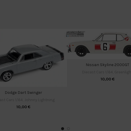
Nissan Skyline 2000GT
Diecast Cars 1/64
,
Greenligh
10,00
€
Dodge Dart Swinger
ast Cars 1/64
,
Johnny Lightning
10,00
€