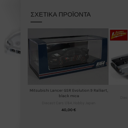
ΣΧΕΤΙΚΆ ΠΡΟΪΌΝΤΑ
Mitsubishi Lancer GSR Evolution 9 Ralliart,
black mica
Diec
Diecast Cars 1/64
,
Hobby Japan
40,00
€