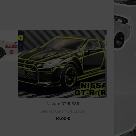
t
Hi
Nissan GT-R R35
Diecas
Diecast Cars 1/64
,
Eracar
16,00
€