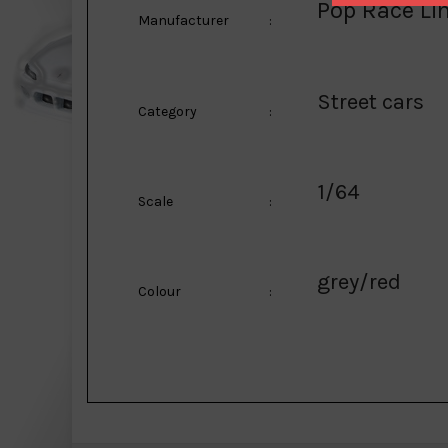
Pop Race Li
Manufacturer
:
Street cars
Category
:
1/64
Scale
:
grey/red
Colour
: