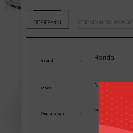
ΠΕΡΙΓΡΑΦΉ
ΕΠΙΠΛΈΟΝ ΠΛΗΡΟΦΟΡ
Honda
Brand
:
NSX GT3 Ev
Model
:
1/64 Honda NSX GT3 
Description
: