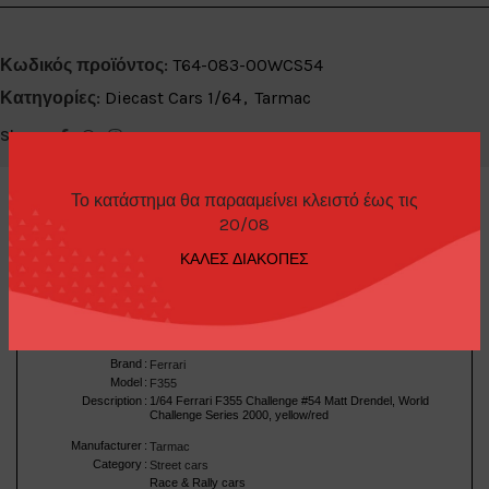
Κωδικός προϊόντος:
T64-083-00WCS54
Κατηγορίες:
Diecast Cars 1/64
,
Tarmac
Share:
Το κατάστημα θα παρααμείνει κλειστό έως τις
20/08
ΚΑΛΕΣ ΔΙΑΚΟΠΕΣ
ΠΕΡΙΓΡΑΦΉ
Brand
:
Ferrari
Model
:
F355
Description
:
1/64 Ferrari F355 Challenge #54 Matt Drendel, World
Challenge Series 2000, yellow/red
Manufacturer
:
Tarmac
Category
:
Street cars
Race & Rally cars