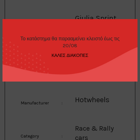
Giulia Sprint
Model
:
GTA
Το κατάστημα θα παρααμείνει κλειστό έως τις
20/08
ΚΑΛΕΣ ΔΙΑΚΟΠΕΣ
1/64 Alfa Romeo Giulia
Sprint GTA *Che
Description
:
Fiagata (Italian
Cars)* Car Culture
series, white/green
Hotwheels
Manufacturer
:
Race & Rally
Category
:
cars