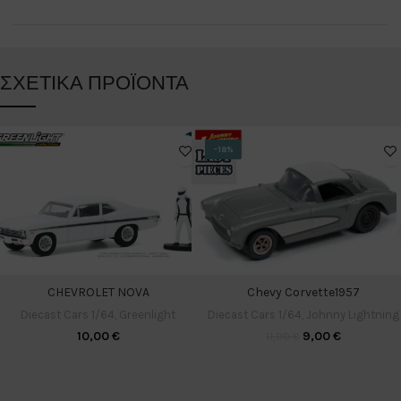
ΣΧΕΤΙΚΆ ΠΡΟΪΌΝΤΑ
-18%
CHEVROLET NOVA
Chevy Corvette1957
Diecast Cars 1/64
,
Greenlight
Diecast Cars 1/64
,
Johnny Lightning
10,00
€
9,00
€
11,00
€