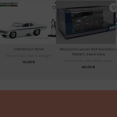
CHEVROLET NOVA
Mitsubishi Lancer GSR Evolution 
Ralliart, black mica
Diecast Cars 1/64
,
Greenlight
Diecast Cars 1/64
,
Hobby Japan
10,00
€
40,00
€