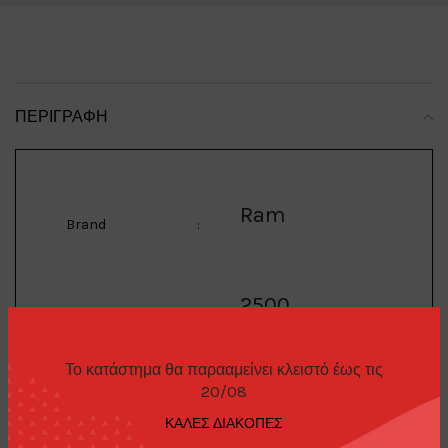
ΠΕΡΙΓΡΑΦΉ
Ram
Brand
:
2500
Model
:
Το κατάστημα θα παρααμείνει κλειστό έως τις
1/64 2023 Ram 2500
20/08
*Texaco Special
ΚΑΛΕΣ ΔΙΑΚΟΠΕΣ
Description
:
Edition Series 1*,
white/orange