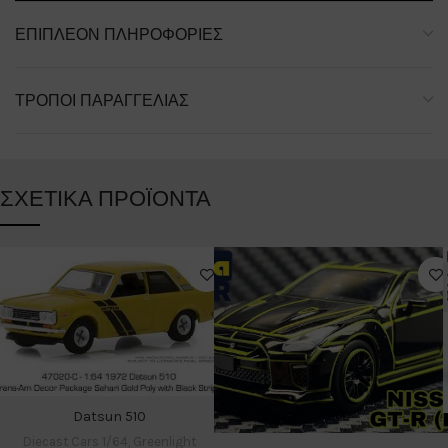
ΕΠΙΠΛΈΟΝ ΠΛΗΡΟΦΟΡΊΕΣ
ΤΡΌΠΟΙ ΠΑΡΑΓΓΕΛΊΑΣ
ΣΧΕΤΙΚΆ ΠΡΟΪΌΝΤΑ
Datsun 510
Diecast Cars 1/64
,
Greenlight