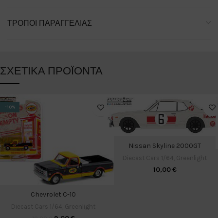
ΤΡΌΠΟΙ ΠΑΡΑΓΓΕΛΊΑΣ
ΣΧΕΤΙΚΆ ΠΡΟΪΌΝΤΑ
-10%
Nissan Skyline 2000GT
Diecast Cars 1/64
,
Greenlight
10,00
€
Chevrolet C-10
Diecast Cars 1/64
,
Greenlight