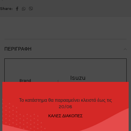
Share:
ΠΕΡΙΓΡΑΦΉ
Isuzu
Brand
:
Το κατάστημα θα παρααμείνει κλειστό έως τις
Vehicross
20/08
Model
:
ΚΑΛΕΣ ΔΙΑΚΟΠΕΣ
1/64 1997-2001 Isuzu