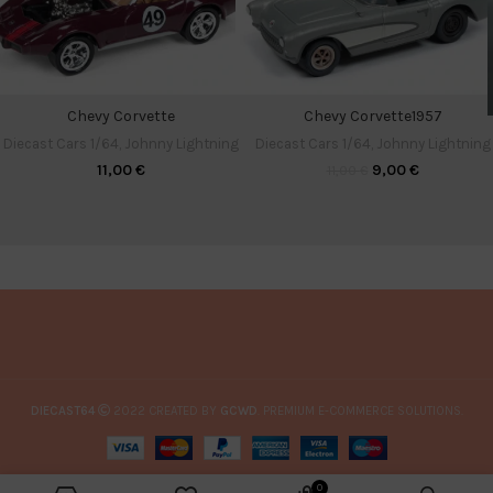
Chevy Corvette
Chevy Corvette1957
Diecast Cars 1/64
,
Johnny Lightning
Diecast Cars 1/64
,
Johnny Lightning
11,00
€
9,00
€
11,00
€
DIECAST64
2022 CREATED BY
GCWD
. PREMIUM E-COMMERCE SOLUTIONS.
0