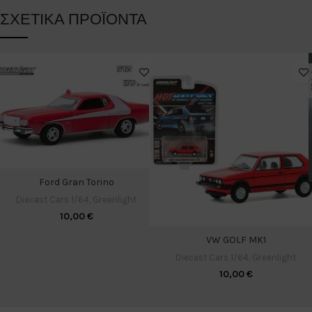
ΣΧΕΤΙΚΆ ΠΡΟΪΌΝΤΑ
Ford Gran Torino
Diecast Cars 1/64
,
Greenlight
10,00
€
VW GOLF MK1
Diecast Cars 1/64
,
Greenlight
10,00
€