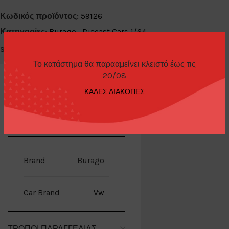
Κωδικός προϊόντος:
59126
Κατηγορίες:
Burago
,
Diecast Cars 1/64
Share:
Το κατάστημα θα παρααμείνει κλειστό έως τις
20/08
ΚΑΛΕΣ ΔΙΑΚΟΠΕΣ
ΕΠΙΠΛΈΟΝ ΠΛΗΡΟΦΟΡΊΕΣ
Brand
Burago
Car Brand
Vw
ΤΡΌΠΟΙ ΠΑΡΑΓΓΕΛΊΑΣ