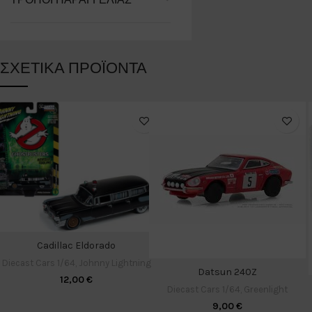
ΣΧΕΤΙΚΆ ΠΡΟΪΌΝΤΑ
Cadillac Eldorado
Diecast Cars 1/64
,
Johnny Lightning
Datsun 240Z
12,00
€
Diecast Cars 1/64
,
Greenlight
9,00
€