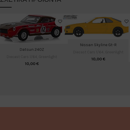
Nissan Skyline Gt-R
Datsun 240Z
Diecast Cars 1/64
,
Greenlight
Diecast Cars 1/64
,
Greenlight
10,00
€
10,00
€