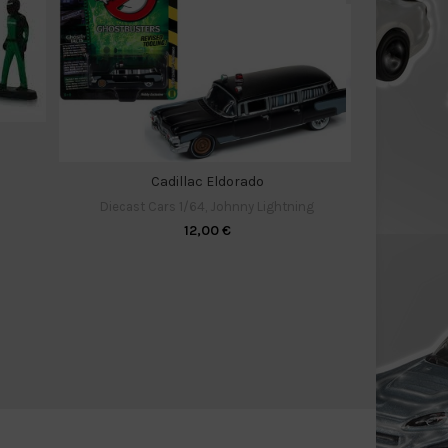
Cadillac Eldorado
Diecast C
Diecast Cars 1/64
,
Johnny Lightning
12,00
€