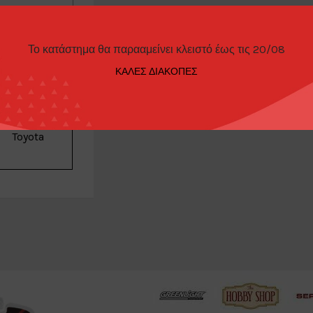
ΠΑΡΑΓΓΕΛΊΑΣ
Το κατάστημα θα παρααμείνει κλειστό έως τις 20/08
ΚΑΛΕΣ ΔΙΑΚΟΠΕΣ
Tarmac
Toyota