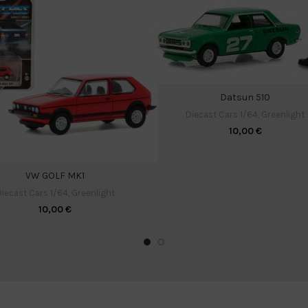
Datsun 510
Diecast Cars 1/64
,
Greenlight
10,00
€
VW GOLF MK1
iecast Cars 1/64
,
Greenlight
10,00
€