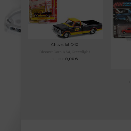
Chevrolet C-10
Diecast Cars 1/64
,
Greenlight
9,00
€
10,00
€
D