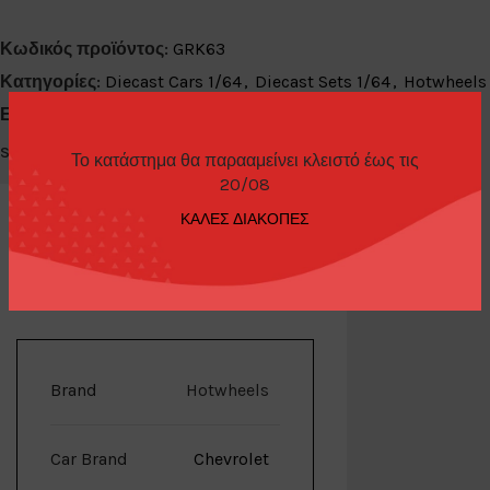
Κωδικός προϊόντος:
GRK63
Κατηγορίες:
Diecast Cars 1/64
,
Diecast Sets 1/64
,
Hotwheels
Ετικέτα:
Last Pieces
Share:
Το κατάστημα θα παρααμείνει κλειστό έως τις
20/08
ΚΑΛΕΣ ΔΙΑΚΟΠΕΣ
ΕΠΙΠΛΈΟΝ ΠΛΗΡΟΦΟΡΊΕΣ
Brand
Hotwheels
Car Brand
Chevrolet