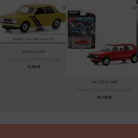
Datsun 510
Diecast Cars 1/64
,
Greenlight
11,00
€
VW GOLF MK1
Diecast Cars 1/64
,
Greenlight
10,00
€