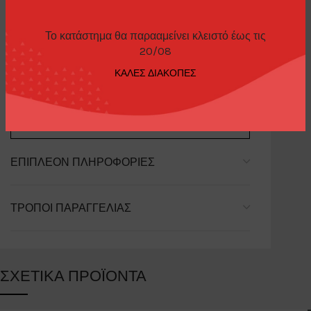
Το κατάστημα θα παρααμείνει κλειστό έως τις
20/08
ΠΕΡΙΓΡΑΦΉ
ΚΑΛΕΣ ΔΙΑΚΟΠΕΣ
Shelby GT500 Dragon Snake Concept Black
ΕΠΙΠΛΈΟΝ ΠΛΗΡΟΦΟΡΊΕΣ
ΤΡΌΠΟΙ ΠΑΡΑΓΓΕΛΊΑΣ
ΣΧΕΤΙΚΆ ΠΡΟΪΌΝΤΑ