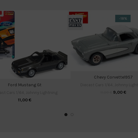
-18%
Chevy Corvette1957
Ford Mustang Gt
Diecast Cars 1/64
,
Johnny Ligh
9,00
€
11,00
€
ast Cars 1/64
,
Johnny Lightning
11,00
€