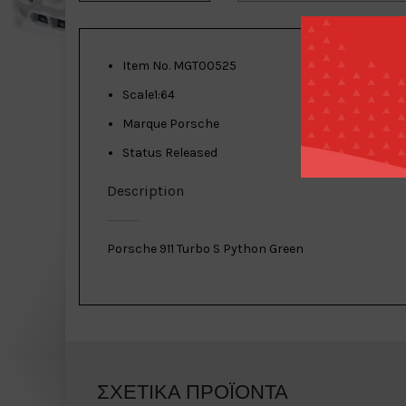
Item No.
MGT00525
Scale
1:64
Marque
Porsche
Status
Released
Description
Porsche 911 Turbo S Python Green
ΣΧΕΤΙΚΆ ΠΡΟΪΌΝΤΑ