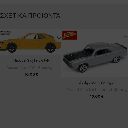
ΣΧΕΤΙΚΆ ΠΡΟΪΌΝΤΑ
Nissan Skyline Gt-R
Diecast Cars 1/64
,
Greenlight
10,00
€
Dodge Dart Swinger
Diecast Cars 1/64
,
Johnny Lightning
10,00
€