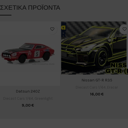
ΣΧΕΤΙΚΆ ΠΡΟΪΌΝΤΑ
Nissan GT-R R35
Diecast Cars 1/64
,
Eracar
Datsun 240Z
16,00
€
Diecast Cars 1/64
,
Greenlight
9,00
€