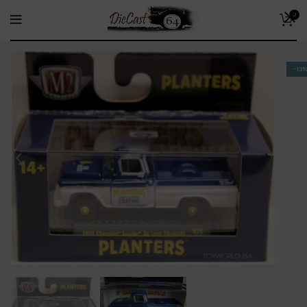
0
-13%