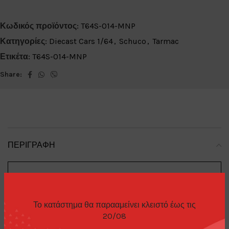
Κωδικός προϊόντος:
T64S-014-MNP
Κατηγορίες:
Diecast Cars 1/64
,
Schuco
,
Tarmac
Ετικέτα:
T64S-014-MNP
Share:
ΠΕΡΙΓΡΑΦΉ
Nissan
Brand
:
Το κατάστημα θα παρααμείνει κλειστό έως τις
20/08