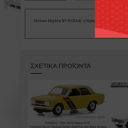
Nissan Skyline GT-R (R34) V-Spec II Nür Millenium
ΣΧΕΤΙΚΆ ΠΡΟΪΌΝΤΑ