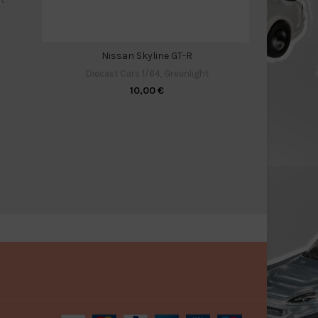
Nissan Skyline GT-R
Chev
Diecast Cars 1/64
,
Greenlight
Diecast C
10,00
€