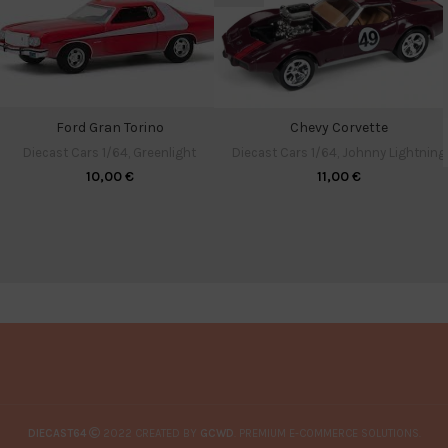
Ford Gran Torino
Chevy Corvette
Diecast Cars 1/64
,
Greenlight
Diecast Cars 1/64
,
Johnny Lightning
10,00
€
11,00
€
DIECAST64
2022 CREATED BY
GCWD
. PREMIUM E-COMMERCE SOLUTIONS.