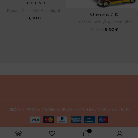
Datsun 510
Diecast Cars 1/64
,
Greenlight
Chevrolet C-10
11,00
€
Diecast Cars 1/64
,
Greenlight
9,00
€
10,00
€
DIECAST64
2022 CREATED BY
GCWD
. PREMIUM E-COMMERCE SOLUTIONS.
0