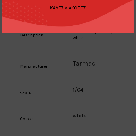
GT-R
ΚΑΛΕΣ ΔΙΑΚΟΠΕΣ
1/64 Nissan Skyline
2000 GT-R (KPGC10),
Description
:
white
Tarmac
Manufacturer
:
1/64
Scale
:
white
Colour
: