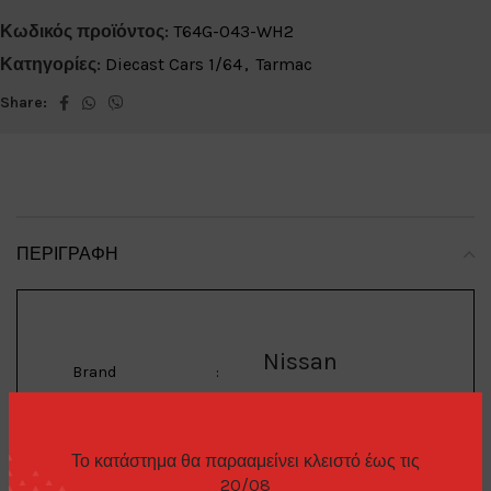
Κωδικός προϊόντος:
T64G-043-WH2
Κατηγορίες:
Diecast Cars 1/64
,
Tarmac
Share:
ΠΕΡΙΓΡΑΦΉ
Nissan
Brand
:
Skyline 2000
Το κατάστημα θα παρααμείνει κλειστό έως τις
20/08
Model
: