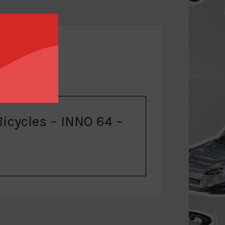
ΛΊΑΣ
icycles – INNO 64 –