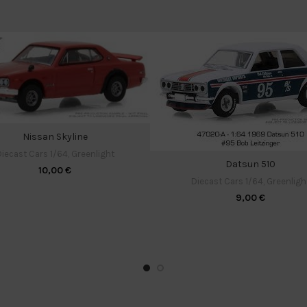
Nissan Skyline
iecast Cars 1/64
,
Greenlight
Datsun 510
10,00
€
Diecast Cars 1/64
,
Greenligh
9,00
€