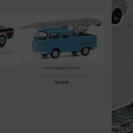
Volkswagen Type 2
Ford Bronco 
Diecast Cars 1/64
,
Greenlight
Black H
t
10,00
€
Diecast C