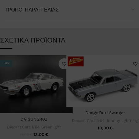
ΤΡΌΠΟΙ ΠΑΡΑΓΓΕΛΊΑΣ
ΣΧΕΤΙΚΆ ΠΡΟΪΌΝΤΑ
-8%
Dodge Dart Swinger
DATSUN 240Z
Diecast Cars 1/64
,
Johnny Lightning
Diecast Cars 1/64
,
Greenlight
10,00
€
12,00
€
13,00
€