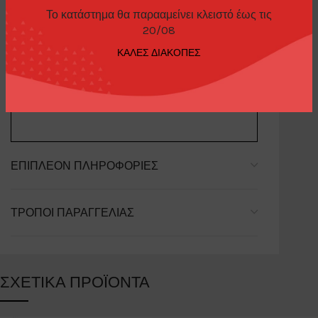
Το κατάστημα θα παρααμείνει κλειστό έως τις
20/08
ΠΕΡΙΓΡΑΦΉ
ΚΑΛΕΣ ΔΙΑΚΟΠΕΣ
Nissan Silvia (S15) Rocket Bunny Black Pearl
ΕΠΙΠΛΈΟΝ ΠΛΗΡΟΦΟΡΊΕΣ
ΤΡΌΠΟΙ ΠΑΡΑΓΓΕΛΊΑΣ
ΣΧΕΤΙΚΆ ΠΡΟΪΌΝΤΑ