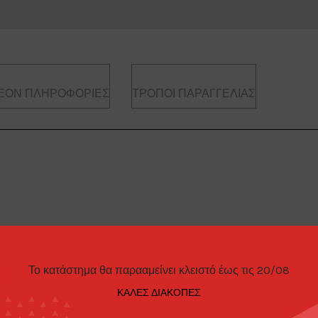
ΈΟΝ ΠΛΗΡΟΦΟΡΊΕΣ
ΤΡΌΠΟΙ ΠΑΡΑΓΓΕΛΊΑΣ
cket Bunny
Το κατάστημα θα παρααμείνει κλειστό έως τις 20/08
ΚΑΛΕΣ ΔΙΑΚΟΠΕΣ
14 Rocket Bunny *Manz Factory* Osaka Auto Messe 2017, green/silver.