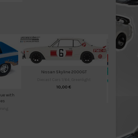
Nissan Skyline 2000GT
Diecast Cars 1/64
,
Greenlight
10,00
€
ue with
pes
tning
F
Diecast C