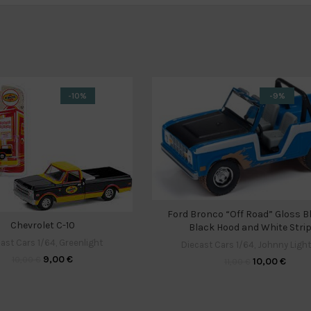
-10%
-9%
Ford Bronco “Off Road” Gloss Bl
Chevrolet C-10
Black Hood and White Stri
ast Cars 1/64
,
Greenlight
Diecast Cars 1/64
,
Johnny Ligh
9,00
€
10,00
€
10,00
€
11,00
€