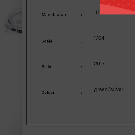
Inno Models
Manufacturer
:
1/64
Scale
:
2017
Build
:
green/silver
Colour
: