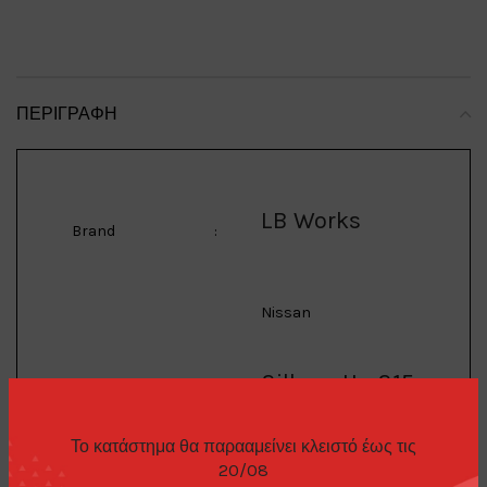
ΠΕΡΙΓΡΑΦΉ
LB Works
Brand
:
Nissan
Silhouette S15
Model
:
Silvia #23
Το κατάστημα θα παρααμείνει κλειστό έως τις
20/08