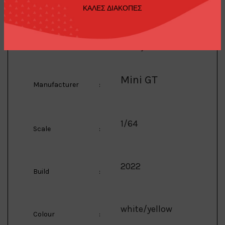
ΚΑΛΕΣ ΔΙΑΚΟΠΕΣ
1/64 Nissan LB Super
Silhouette S15 Silvia
Description
:
#23 2022 Goodwood
Festival of Speed,
white/yellow
Mini GT
Manufacturer
:
1/64
Scale
:
2022
Build
:
white/yellow
Colour
: