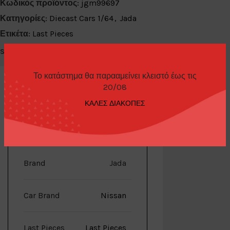
Κωδικός προϊόντος:
jgm99697
Κατηγορίες:
Diecast Cars 1/64
,
Jada
Ετικέτα:
Last Pieces
Share:
Το κατάστημα θα παρααμείνει κλειστό έως τις
20/08
ΚΑΛΕΣ ΔΙΑΚΟΠΕΣ
ΕΠΙΠΛΈΟΝ ΠΛΗΡΟΦΟΡΊΕΣ
Brand
Jada
Car Brand
Nissan
Last Pieces
Last Pieces