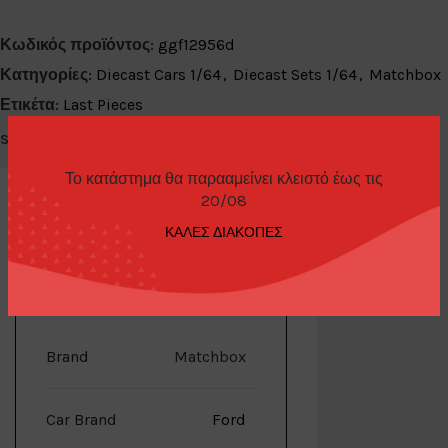
Κωδικός προϊόντος:
ggf12956d
Κατηγορίες:
Diecast Cars 1/64
,
Diecast Sets 1/64
,
Matchbox
Ετικέτα:
Last Pieces
Share:
Το κατάστημα θα παρααμείνει κλειστό έως τις
20/08
ΚΑΛΕΣ ΔΙΑΚΟΠΕΣ
ΕΠΙΠΛΈΟΝ ΠΛΗΡΟΦΟΡΊΕΣ
Brand
Matchbox
Car Brand
Ford