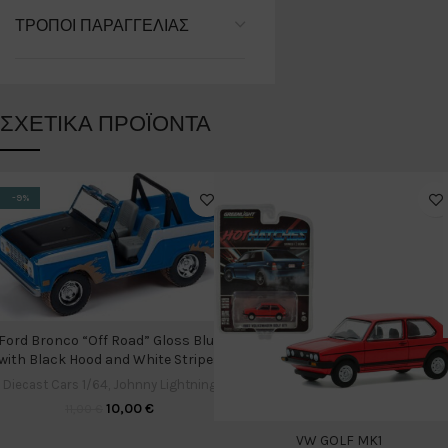
ΤΡΌΠΟΙ ΠΑΡΑΓΓΕΛΊΑΣ
ΣΧΕΤΙΚΆ ΠΡΟΪΌΝΤΑ
-9%
Ford Bronco “Off Road” Gloss Blue
with Black Hood and White Stripes
Diecast Cars 1/64
,
Johnny Lightning
10,00
€
11,00
€
VW GOLF MK1