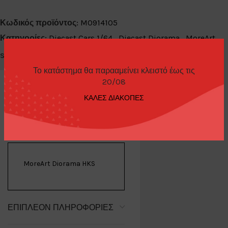
Κωδικός προϊόντος:
MO914105
Κατηγορίες:
Diecast Cars 1/64
,
Diecast Diorama
,
MoreArt
Share:
Το κατάστημα θα παρααμείνει κλειστό έως τις
20/08
ΚΑΛΕΣ ΔΙΑΚΟΠΕΣ
ΠΕΡΙΓΡΑΦΉ
MoreArt Diorama HKS
ΕΠΙΠΛΈΟΝ ΠΛΗΡΟΦΟΡΊΕΣ