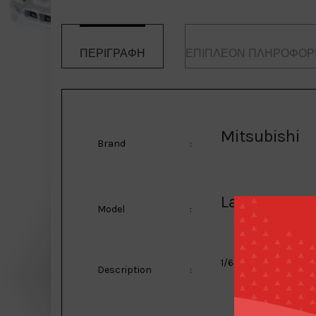
ΠΕΡΙΓΡΑΦΉ
ΕΠΙΠΛΈΟΝ ΠΛΗΡΟΦΟΡ
Mitsubishi
Brand
:
Lancer GSR
Model
:
1/64 Mitsubishi Lance
Description
: