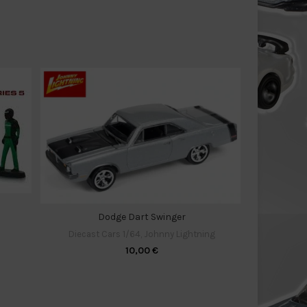
Dodge Dart Swinger
Diecast
Diecast Cars 1/64
,
Johnny Lightning
10,00
€