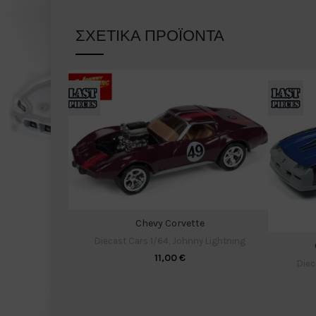
ΣΧΕΤΙΚΆ ΠΡΟΪΌΝΤΑ
Chevy Corvette
Diecast Cars 1/64
,
Johnny Lightning
11,00
€
Diec