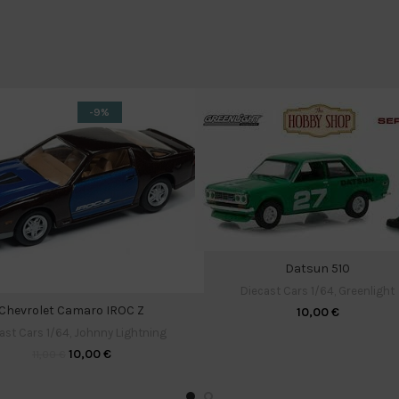
-9%
Datsun 510
Diecast Cars 1/64
,
Greenlight
Chevrolet Camaro IROC Z
10,00
€
ast Cars 1/64
,
Johnny Lightning
10,00
€
11,00
€