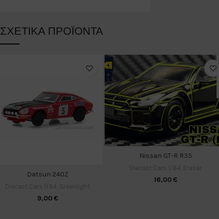
ΣΧΕΤΙΚΆ ΠΡΟΪΌΝΤΑ
Nissan GT-R R35
Diecast Cars 1/64
,
Eracar
Datsun 240Z
16,00
€
Diecast Cars 1/64
,
Greenlight
9,00
€