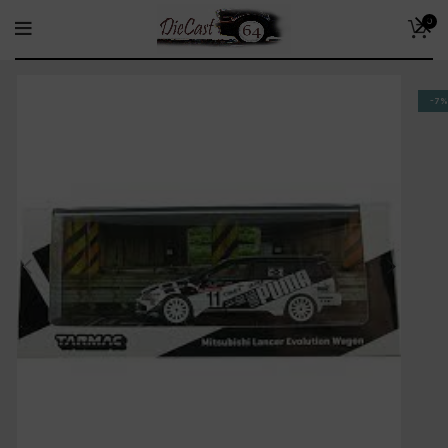
0
-7%