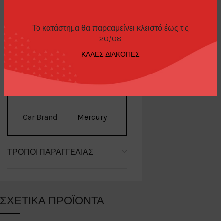
Το κατάστημα θα παρααμείνει κλειστό έως τις
20/08
ΕΠΙΠΛΈΟΝ ΠΛΗΡΟΦΟΡΊΕΣ
ΚΑΛΕΣ ΔΙΑΚΟΠΕΣ
Brand
M2
Car Brand
Mercury
ΤΡΌΠΟΙ ΠΑΡΑΓΓΕΛΊΑΣ
ΣΧΕΤΙΚΆ ΠΡΟΪΌΝΤΑ