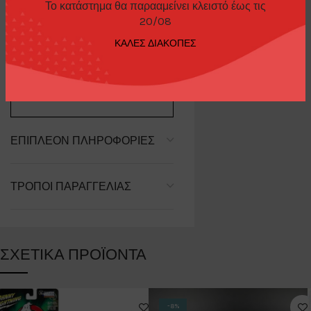
Το κατάστημα θα παρααμείνει κλειστό έως τις
20/08
ΠΕΡΙΓΡΑΦΉ
ΚΑΛΕΣ ΔΙΑΚΟΠΕΣ
McLaren Artura Flux Green
ΕΠΙΠΛΈΟΝ ΠΛΗΡΟΦΟΡΊΕΣ
ΤΡΌΠΟΙ ΠΑΡΑΓΓΕΛΊΑΣ
ΣΧΕΤΙΚΆ ΠΡΟΪΌΝΤΑ
-8%