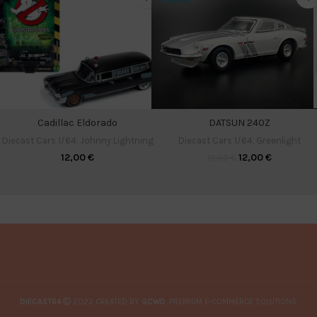
Cadillac Eldorado
DATSUN 240Z
Diecast Cars 1/64
,
Johnny Lightning
Diecast Cars 1/64
,
Greenlight
12,00
€
12,00
€
13,00
€
DIECAST64
2022 CREATED BY
GCWD
. PREMIUM E-COMMERCE SOLUTIONS.