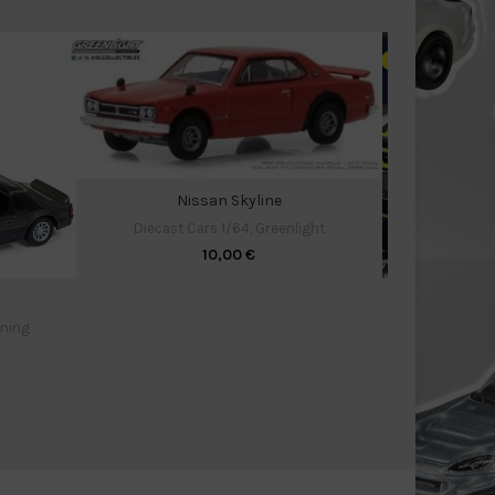
Nissan Skyline
Diecast Cars 1/64
,
Greenlight
10,00
€
N
tning
Diec