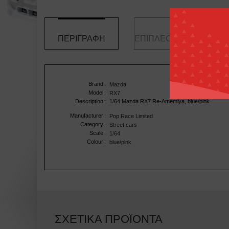
ΠΕΡΙΓΡΑΦΉ
ΕΠΙΠΛΈΟΝ ΠΛΗΡΟΦΟΡ
Brand
:
Mazda
Model
:
RX7
Description
:
1/64 Mazda RX7 Re-Amemiya, blue/pink
Manufacturer
:
Pop Race Limited
Category
:
Street cars
Scale
:
1/64
Colour
:
blue/pink
ΣΧΕΤΙΚΆ ΠΡΟΪΌΝΤΑ