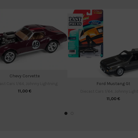
Chevy Corvette
Ford Mustang Gt
ast Cars 1/64
,
Johnny Lightning
11,00
€
Diecast Cars 1/64
,
Johnny Ligh
11,00
€