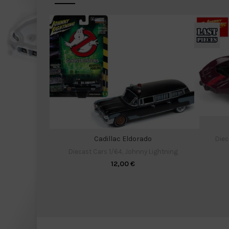
Cadillac Eldorado
Diec
Diecast Cars 1/64
,
Johnny Lightning
12,00
€