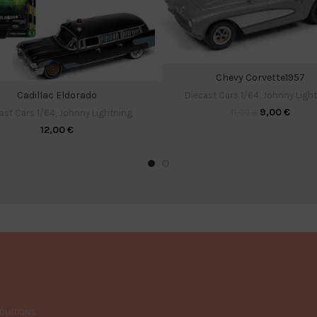
Chevy Corvette1957
Cadillac Eldorado
Diecast Cars 1/64
,
Johnny Ligh
9,00
€
11,00
€
ast Cars 1/64
,
Johnny Lightning
12,00
€
OLUTIONS.