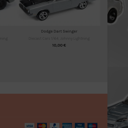
Dodge Dart Swinger
Diecast 
tning
Diecast Cars 1/64
,
Johnny Lightning
10,00
€