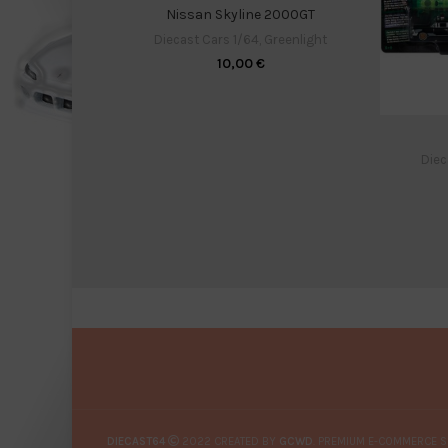
Nissan Skyline 2000GT
Diecast Cars 1/64
,
Greenlight
10,00
€
Diec
DIECAST64
2022 CREATED BY
GCWD
. PREMIUM E-COMMERCE S