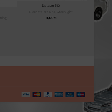
Diecas
Datsun 510
Diecast Cars 1/64
,
Greenlight
11,00
€
tning