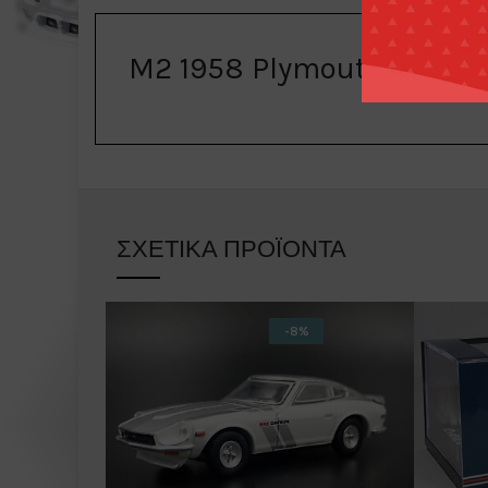
M2 1958 Plymouth Belved
ΣΧΕΤΙΚΆ ΠΡΟΪΌΝΤΑ
-8%