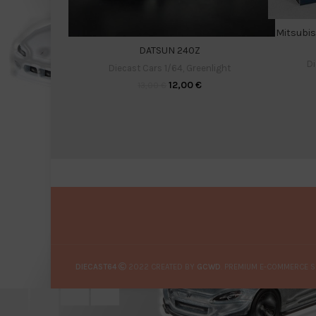
Mitsubis
DATSUN 240Z
Di
Diecast Cars 1/64
,
Greenlight
12,00
€
13,00
€
DIECAST64
2022 CREATED BY
GCWD
. PREMIUM E-COMMERCE S