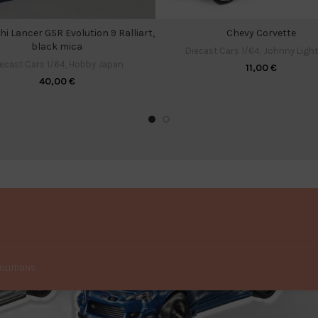
hi Lancer GSR Evolution 9 Ralliart,
Chevy Corvette
black mica
Diecast Cars 1/64
,
Johnny Ligh
ecast Cars 1/64
,
Hobby Japan
11,00
€
40,00
€
OLUTIONS.