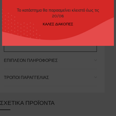
Το κατάστημα θα παρααμείνει κλειστό έως τις
20/08
ΠΕΡΙΓΡΑΦΉ
ΚΑΛΕΣ ΔΙΑΚΟΠΕΣ
LB★WORKS Lamborghini Huracán GT GRAVITY
ΕΠΙΠΛΈΟΝ ΠΛΗΡΟΦΟΡΊΕΣ
ΤΡΌΠΟΙ ΠΑΡΑΓΓΕΛΊΑΣ
ΣΧΕΤΙΚΆ ΠΡΟΪΌΝΤΑ