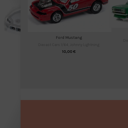
Ford Mustang
Di
Diecast Cars 1/64
,
Johnny Lightning
10,00
€