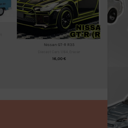
t
Diecas
Nissan GT-R R35
Diecast Cars 1/64
,
Eracar
16,00
€