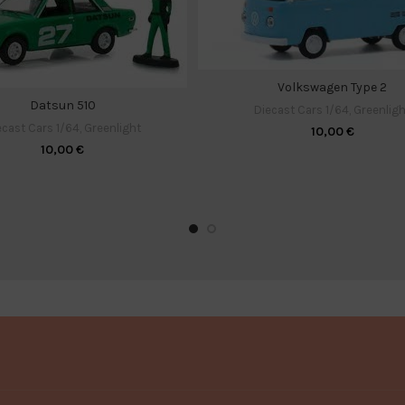
Volkswagen Type 2
Datsun 510
Diecast Cars 1/64
,
Greenligh
ecast Cars 1/64
,
Greenlight
10,00
€
10,00
€