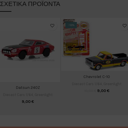
ΣΧΕΤΙΚΆ ΠΡΟΪΌΝΤΑ
-10%
Chevrolet C-10
Diecast Cars 1/64
,
Greenlight
Datsun 240Z
9,00
€
10,00
€
Diecast Cars 1/64
,
Greenlight
9,00
€