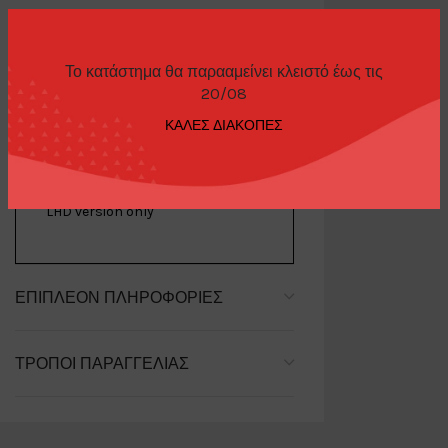
Το κατάστημα θα παρααμείνει κλειστό έως τις
ΠΕΡΙΓΡΑΦΉ
20/08
ΚΑΛΕΣ ΔΙΑΚΟΠΕΣ
Lamborghini Countach LPI 800-4
Bianco Siderale
LHD version only
ΕΠΙΠΛΈΟΝ ΠΛΗΡΟΦΟΡΊΕΣ
ΤΡΌΠΟΙ ΠΑΡΑΓΓΕΛΊΑΣ