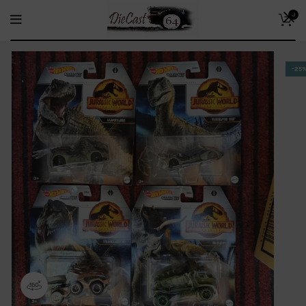
0
-25
360 product view