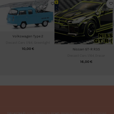
Volkswagen Type 2
Diecast Cars 1/64
,
Greenlight
10,00
€
Nissan GT-R R35
Diecast Cars 1/64
,
Eracar
16,00
€
DIECAST64
2022 CREATED BY
GCWD
. PREMIUM E-COMMERCE SOLUTIONS.