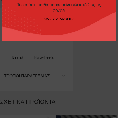
Share:
Το κατάστημα θα παρααμείνει κλειστό έως τις
20/08
ΚΑΛΕΣ ΔΙΑΚΟΠΕΣ
ΕΠΙΠΛΈΟΝ ΠΛΗΡΟΦΟΡΊΕΣ
Brand
Hotwheels
ΤΡΌΠΟΙ ΠΑΡΑΓΓΕΛΊΑΣ
ΣΧΕΤΙΚΆ ΠΡΟΪΌΝΤΑ