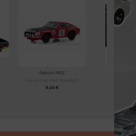
C
Datsun 240Z
Diecast C
Diecast Cars 1/64
,
Greenlight
9,00
€