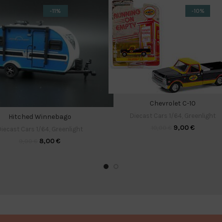
-11%
-10%
Chevrolet C-10
Diecast Cars 1/64
,
Greenlight
Hitched Winnebago
9,00
€
10,00
€
iecast Cars 1/64
,
Greenlight
8,00
€
9,00
€