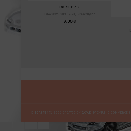
Datsun 510
Diecast Cars 1/64
,
Greenlight
9,00
€
D
DIECAST64
2022 CREATED BY
GCWD
. PREMIUM E-COMMERCE S