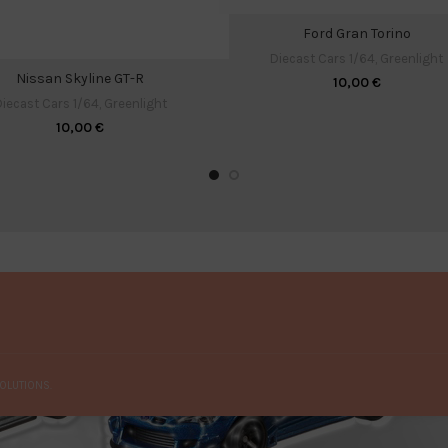
Ford Gran Torino
Diecast Cars 1/64
,
Greenlight
Nissan Skyline GT-R
10,00
€
iecast Cars 1/64
,
Greenlight
10,00
€
OLUTIONS.