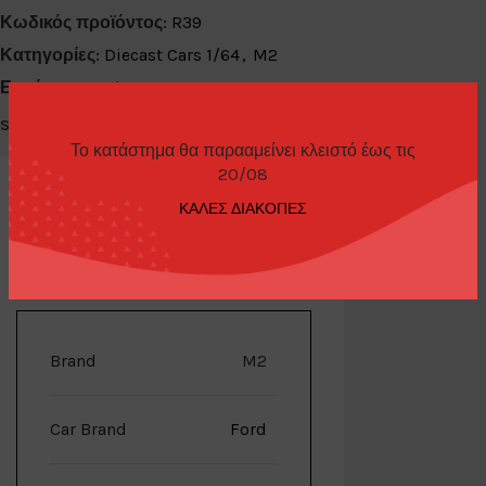
Κωδικός προϊόντος:
R39
Κατηγορίες:
Diecast Cars 1/64
,
M2
Ετικέτα:
Last Pieces
Share:
Το κατάστημα θα παρααμείνει κλειστό έως τις
20/08
ΚΑΛΕΣ ΔΙΑΚΟΠΕΣ
ΕΠΙΠΛΈΟΝ ΠΛΗΡΟΦΟΡΊΕΣ
Brand
M2
Car Brand
Ford