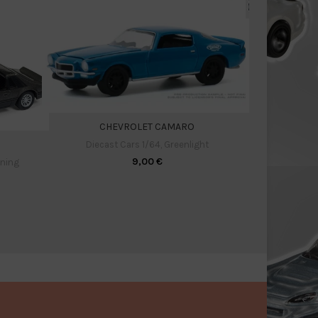
CHEVROLET CAMARO
Ch
Diecast Cars 1/64
,
Greenlight
Diecast C
9,00
€
tning