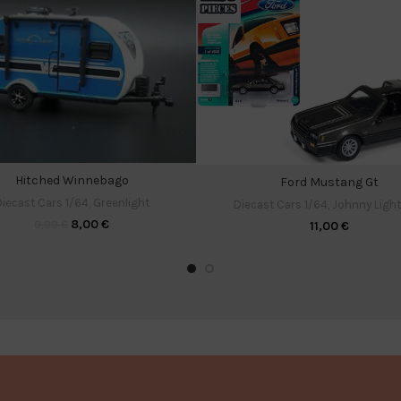
Hitched Winnebago
Ford Mustang Gt
iecast Cars 1/64
,
Greenlight
Diecast Cars 1/64
,
Johnny Ligh
8,00
€
9,00
€
11,00
€