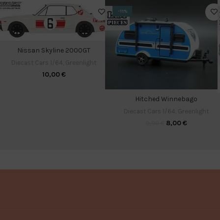
-11%
Nissan Skyline 2000GT
Diecast Cars 1/64
,
Greenlight
10,00
€
Hitched Winnebago
Diecast Cars 1/64
,
Greenlight
8,00
€
9,00
€