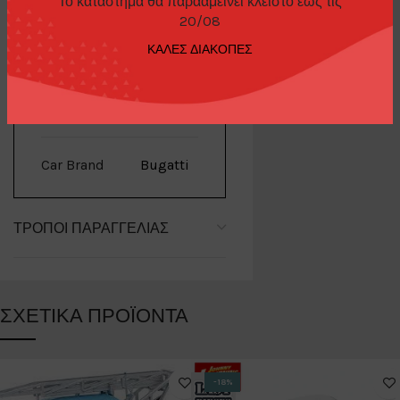
Το κατάστημα θα παρααμείνει κλειστό έως τις
20/08
ΕΠΙΠΛΈΟΝ ΠΛΗΡΟΦΟΡΊΕΣ
ΚΑΛΕΣ ΔΙΑΚΟΠΕΣ
Brand
Minigt
Car Brand
Bugatti
ΤΡΌΠΟΙ ΠΑΡΑΓΓΕΛΊΑΣ
ΣΧΕΤΙΚΆ ΠΡΟΪΌΝΤΑ
-18%