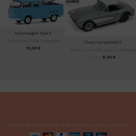
Volkswagen Type 2
Diecast Cars 1/64
,
Greenlight
Chevy Corvette1957
10,00
€
Diecast Cars 1/64
,
Johnny Lightning
9,00
€
11,00
€
DIECAST64
2022 CREATED BY
GCWD
. PREMIUM E-COMMERCE SOLUTIONS.