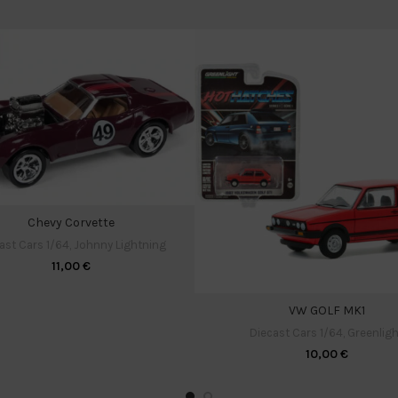
Chevy Corvette
ast Cars 1/64
,
Johnny Lightning
11,00
€
VW GOLF MK1
Diecast Cars 1/64
,
Greenligh
10,00
€