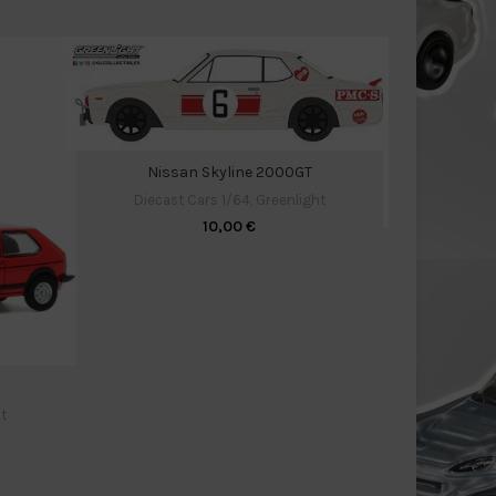
Nissan Skyline 2000GT
Diecast Cars 1/64
,
Greenlight
10,00
€
Diecas
t