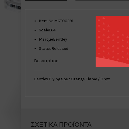
Item No.
MGT00991
Scale
1:64
Marque
Bentley
Status
Released
Description
Bentley Flying Spur Orange Flame / Onyx
ΣΧΕΤΙΚΆ ΠΡΟΪΌΝΤΑ