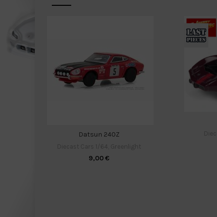
Diec
Datsun 240Z
Diecast Cars 1/64
,
Greenlight
9,00
€