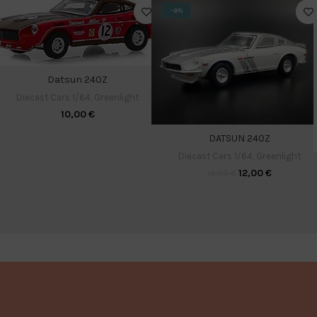
-8%
Datsun 240Z
Diecast Cars 1/64
,
Greenlight
10,00
€
DATSUN 240Z
Diecast Cars 1/64
,
Greenlight
12,00
€
13,00
€