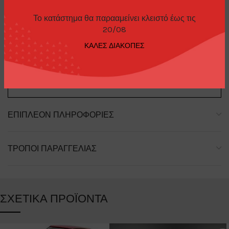
ΠΕΡΙΓΡΑΦΉ
Το κατάστημα θα παρααμείνει κλειστό έως τις
20/08
ΚΑΛΕΣ ΔΙΑΚΟΠΕΣ
Bentley Continental GT Speed 2022
ΕΠΙΠΛΈΟΝ ΠΛΗΡΟΦΟΡΊΕΣ
ΤΡΌΠΟΙ ΠΑΡΑΓΓΕΛΊΑΣ
ΣΧΕΤΙΚΆ ΠΡΟΪΌΝΤΑ